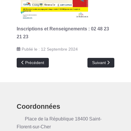
Inscriptions et Renseignements
:
02 48 23
21 23
Publié le : 12 Septembre 2024
Article précédent : Bafa ou permis ML
Article suivant : For
Précédent
Suivant
Coordonnées
Place de la République 18400 Saint-
Florent-sur-Cher