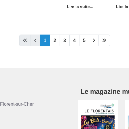
Lire la suite...
Lire la
1
2
3
4
5
Le magazine mun
Florent-sur-Cher