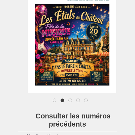
1
2
3
4
5
Consulter les numéros
précédents