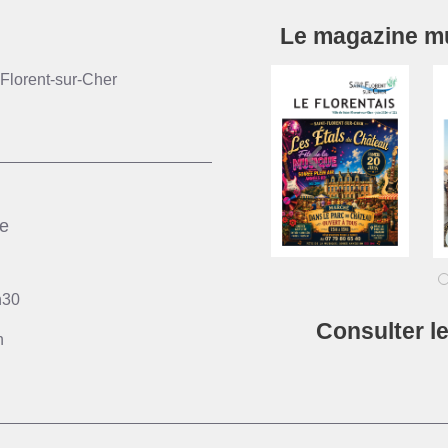
Le magazine mun
Florent-sur-Cher
ie
h30
Consulter l
h