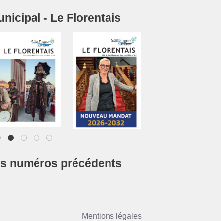
icipal - Le Florentais
1
2
3
4
5
es numéros précédents
Mentions légales