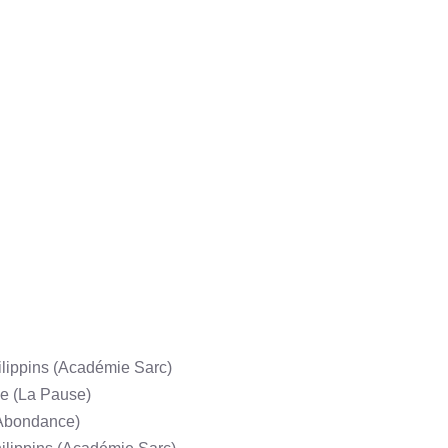
n
Philippins (Académie Sarc)
gie (La Pause)
(Abondance)