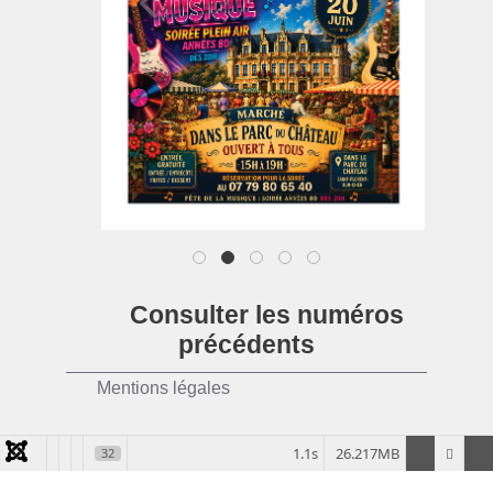
1
2
3
4
5
Consulter les numéros
précédents
Mentions légales
1.1s
26.217MB
32