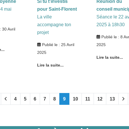
toyenne
Si tu t'investis
Réunion du
4 mai
pour Saint-Florent
conseil munici
La ville
Séance le 22 av
accompagne ton
2025 à 18h30
: 30 Avril
projet
Publié le : 8 Avr
Publié le : 25 Avril
2025
...
2025
Lire la suite...
Lire la suite...
4
5
6
7
8
9
10
11
12
13