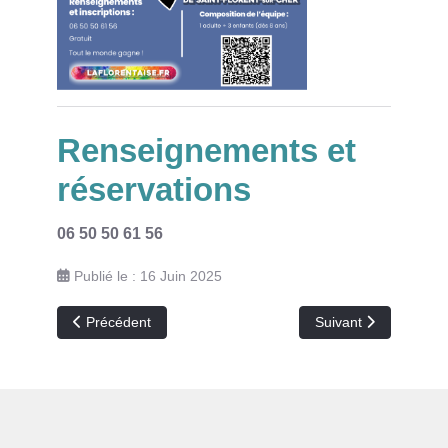
Renseignements et
réservations
06 50 50 61 56
Publié le : 16 Juin 2025
Article précédent : Atelier Mem'hop
Article suivant : Par
Précédent
Suivant